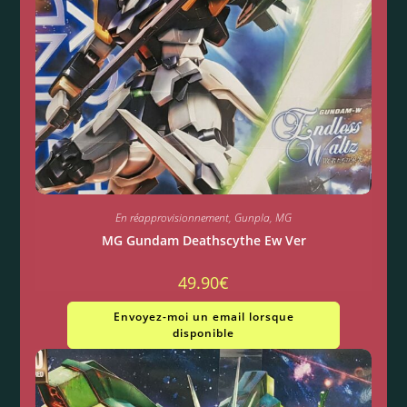
En réapprovisionnement
,
Gunpla
,
MG
MG Gundam Deathscythe Ew Ver
49.90
€
Envoyez-moi un email lorsque
disponible