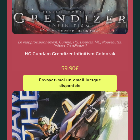
En réapprovisionnement
,
Gunpla
,
HG
,
Licences
,
MG
,
Nouveautés
,
Robots
,
Tu débutes ?
HG Gundam Grendizer Infinitism Goldorak
59.90
€
Envoyez-moi un email lorsque
disponible