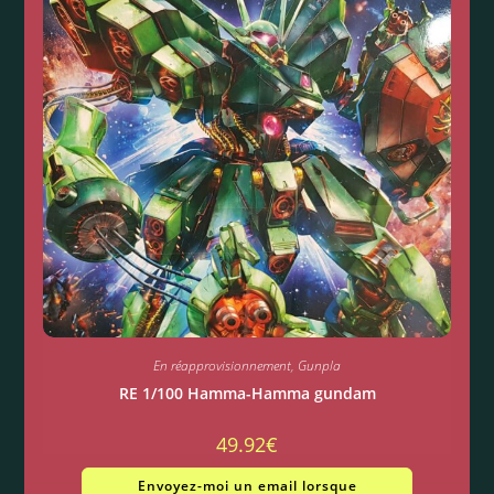
En réapprovisionnement
,
Gunpla
RE 1/100 Hamma-Hamma gundam
49.92
€
Envoyez-moi un email lorsque