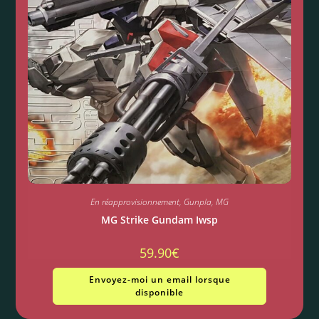
En réapprovisionnement
,
Gunpla
,
MG
MG Strike Gundam Iwsp
59.90
€
Envoyez-moi un email lorsque
disponible