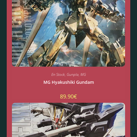
En Stock
,
Gunpla
,
MG
MG Hyakushiki Gundam
89.90
€