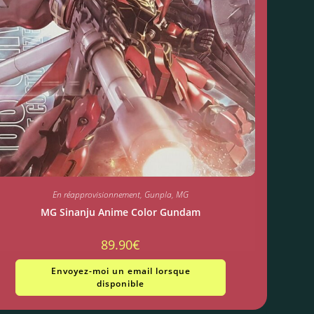
En réapprovisionnement
,
Gunpla
,
MG
MG Sinanju Anime Color Gundam
89.90
€
Envoyez-moi un email lorsque
disponible