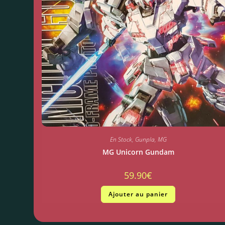
En Stock
,
Gunpla
,
MG
MG Unicorn Gundam
59.90
€
Ajouter au panier