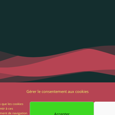
Liens utiles
Notre adres
Gérer le consentement aux cookies
2 Grande Rue
ons Légales et RGPD
85 500 Les Herbie
s que les cookies
ntir à ces
ions générales de vente
ement de navigation
Accepter