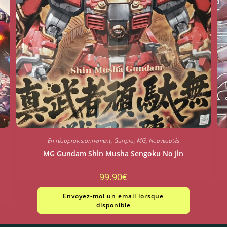
En réapprovisionnement
,
Gunpla
,
MG
,
Nouveautés
MG Gundam Shin Musha Sengoku No Jin
99.90
€
Envoyez-moi un email lorsque
disponible