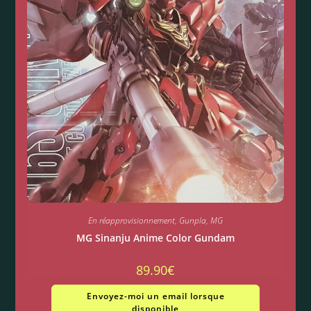
En réapprovisionnement
,
Gunpla
,
MG
MG Sinanju Anime Color Gundam
89.90
€
Envoyez-moi un email lorsque
disponible