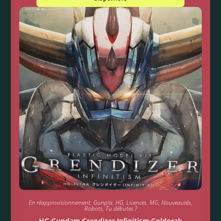
En réapprovisionnement
,
Gunpla
,
HG
,
Licences
,
MG
,
Nouveautés
,
Robots
,
Tu débutes ?
HG Gundam Grendizer Infinitism Goldorak