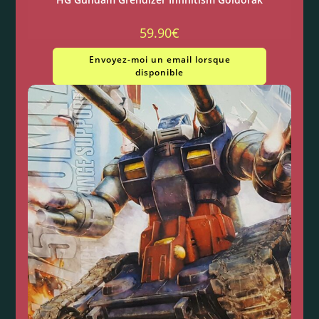
59.90
€
Envoyez-moi un email lorsque
disponible