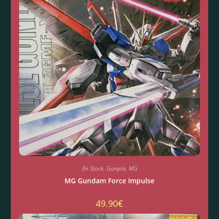
En Stock
,
Gunpla
,
MG
MG Gundam Force Impulse
49.90
€