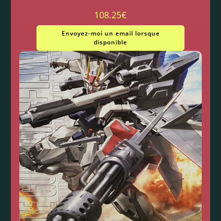
108.25
€
Envoyez-moi un email lorsque
disponible