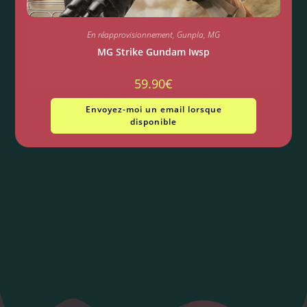
En réapprovisionnement
,
Gunpla
,
MG
MG Strike Gundam Iwsp
59.90
€
Envoyez-moi un email lorsque
disponible