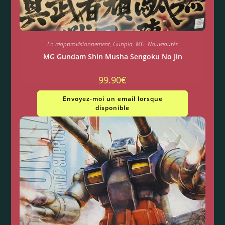
En réapprovisionnement
,
Gunpla
,
MG
,
Nouveautés
MG Gundam Shin Musha Sengoku No Jin
99.90
€
Envoyez-moi un email lorsque
disponible