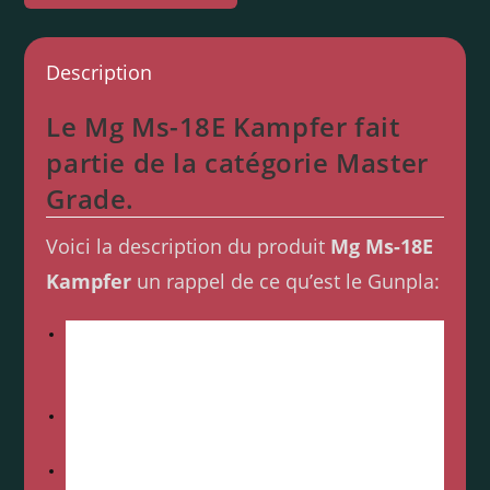
Description
Le Mg Ms-18E Kampfer fait
partie de la catégorie Master
Grade.
Voici la description du produit
Mg Ms-18E
Kampfer
un rappel de ce qu’est le Gunpla:
Maquette Gundam – MS-18E Kampfer Gunpla MG
1/100- Figurine Gundam articulée à assembler-
Système
de montage SNAPFIT = ne nécessite ni colle, ni
peinture
Maquette Gundam articulée à assembler sans colle ni