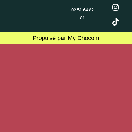
02 51 64 82
81
Propulsé par My Chocom