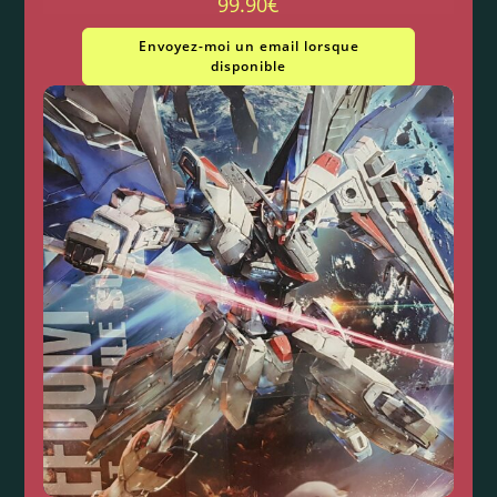
99.90
€
Envoyez-moi un email lorsque
disponible