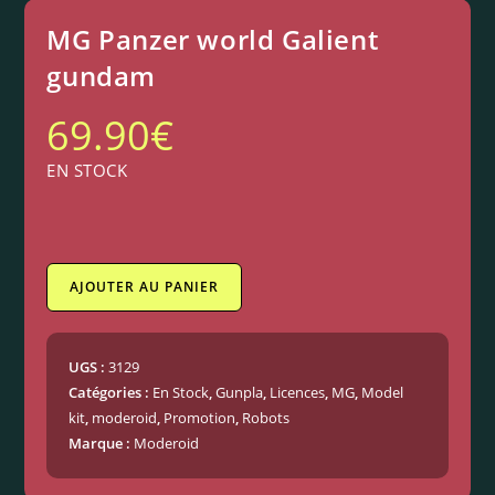
MG Panzer world Galient
gundam
69.90
€
EN STOCK
AJOUTER AU PANIER
UGS :
3129
Catégories :
En Stock
,
Gunpla
,
Licences
,
MG
,
Model
kit
,
moderoid
,
Promotion
,
Robots
Marque :
Moderoid