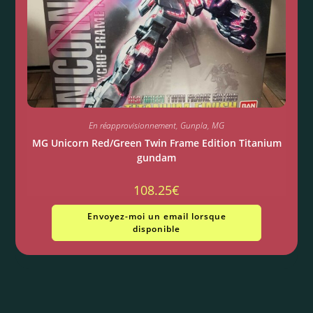
En réapprovisionnement
,
Gunpla
,
MG
MG Unicorn Red/Green Twin Frame Edition Titanium
gundam
108.25
€
Envoyez-moi un email lorsque
disponible