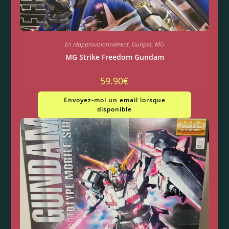
En réapprovisionnement
,
Gunpla
,
MG
MG Strike Freedom Gundam
59.90
€
Envoyez-moi un email lorsque
disponible