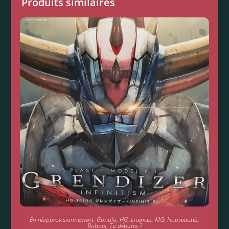
Produits similaires
En réapprovisionnement
,
Gunpla
,
HG
,
Licences
,
MG
,
Nouveautés
,
Robots
,
Tu débutes ?