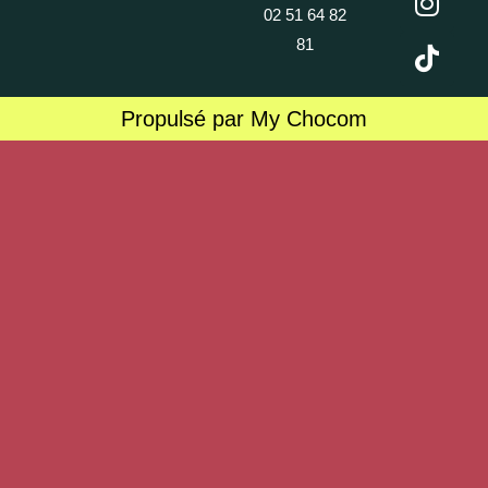
02 51 64 82
81
Propulsé par My Chocom