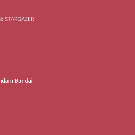
73: STARGAZER
undam Bandai