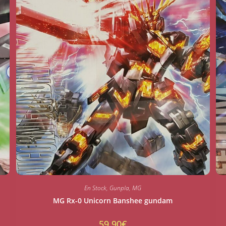
En Stock
,
Gunpla
,
MG
MG Rx-0 Unicorn Banshee gundam
59.90
€