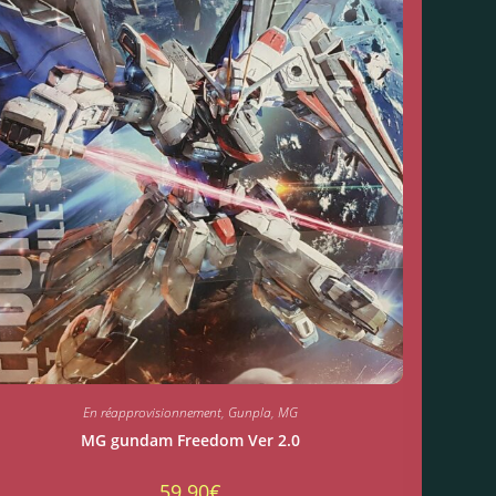
En réapprovisionnement
,
Gunpla
,
MG
MG gundam Freedom Ver 2.0
59.90
€