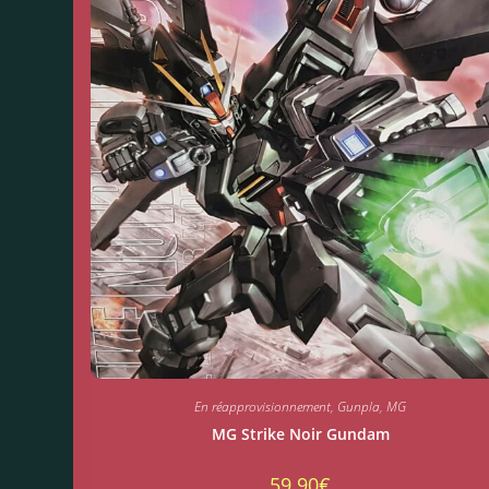
En réapprovisionnement
,
Gunpla
,
MG
MG Strike Noir Gundam
59.90
€