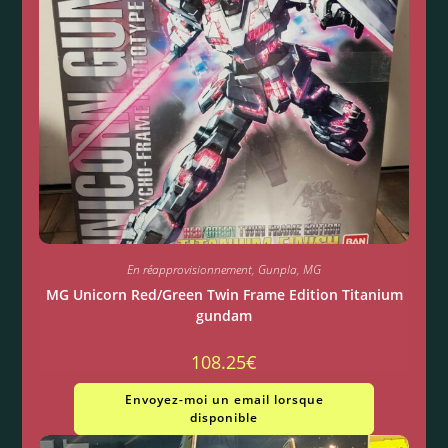
En réapprovisionnement
,
Gunpla
,
MG
MG Unicorn Red/Green Twin Frame Edition Titanium
gundam
108.25
€
Envoyez-moi un email lorsque
disponible