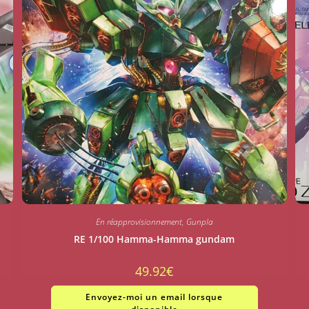
En réapprovisionnement
,
Gunpla
RE 1/100 Hamma-Hamma gundam
49.92
€
Envoyez-moi un email lorsque