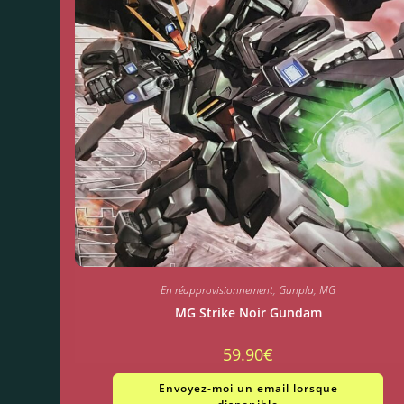
En réapprovisionnement
,
Gunpla
,
MG
MG Strike Noir Gundam
59.90
€
Envoyez-moi un email lorsque