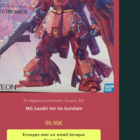
En réapprovisionnement
,
Gunpla
,
MG
MG Sazabi Ver Ka Gundam
99.90
€
Envoyez-moi un email lorsque