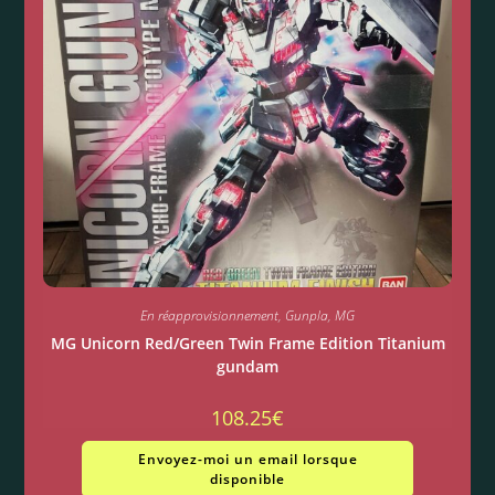
En réapprovisionnement
,
Gunpla
,
MG
MG Unicorn Red/Green Twin Frame Edition Titanium
gundam
108.25
€
Envoyez-moi un email lorsque
disponible