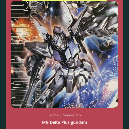
En Stock
,
Gunpla
,
MG
MG Delta Plus gundam