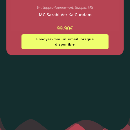
En réapprovisionnement
,
Gunpla
,
MG
MG Sazabi Ver Ka Gundam
99.90
€
Envoyez-moi un email lorsque
disponible