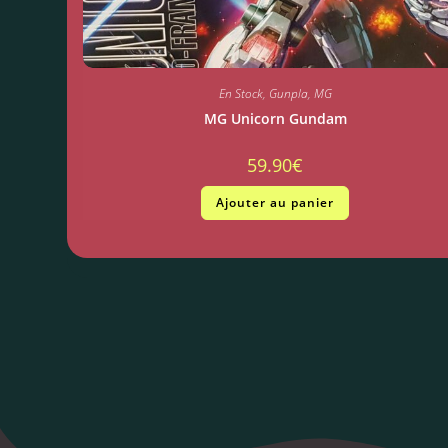
En Stock
,
Gunpla
,
MG
MG Unicorn Gundam
59.90
€
Ajouter au panier