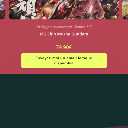
En réapprovisionnement
,
Gunpla
,
MG
MG Shin Musha Gundam
79.90
€
Envoyez-moi un email lorsque
disponible