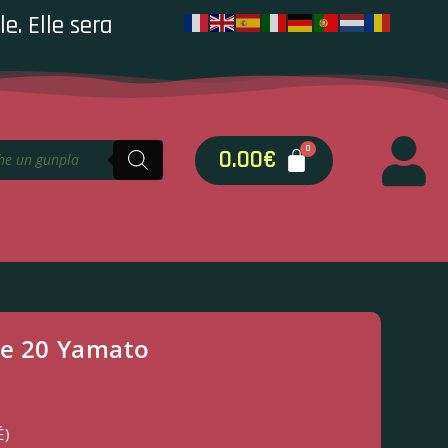
e. Elle sera
0.00
€
le 20 Yamato
É)