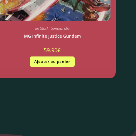
En Stock
,
Gunpla
,
MG
MG Infinite Justice Gundam
59.90
€
Ajouter au panier