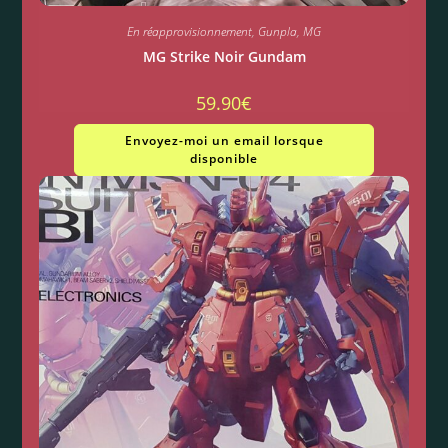
En réapprovisionnement
,
Gunpla
,
MG
MG Strike Noir Gundam
59.90
€
Envoyez-moi un email lorsque
disponible