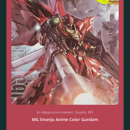
En réapprovisionnement
,
Gunpla
,
MG
MG Sinanju Anime Color Gundam