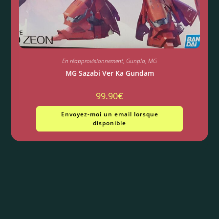
En réapprovisionnement
,
Gunpla
,
MG
MG Sazabi Ver Ka Gundam
99.90
€
Envoyez-moi un email lorsque
disponible