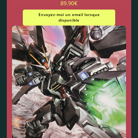
89.90
€
Envoyez-moi un email lorsque
disponible