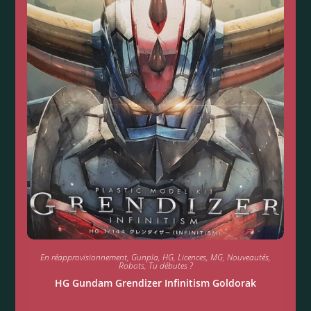
En réapprovisionnement
,
Gunpla
,
HG
,
Licences
,
MG
,
Nouveautés
,
Robots
,
Tu débutes ?
HG Gundam Grendizer Infinitism Goldorak