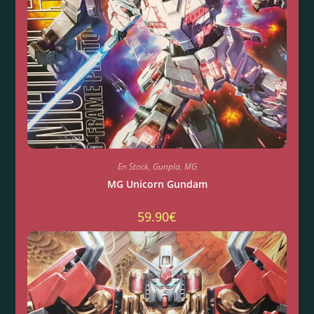
En Stock
,
Gunpla
,
MG
MG Unicorn Gundam
59.90
€