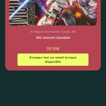
En réapprovisionnement
,
Gunpla
,
MG
MG Unicorn Gundam
59.90
€
Envoyez-moi un email lorsque
disponible