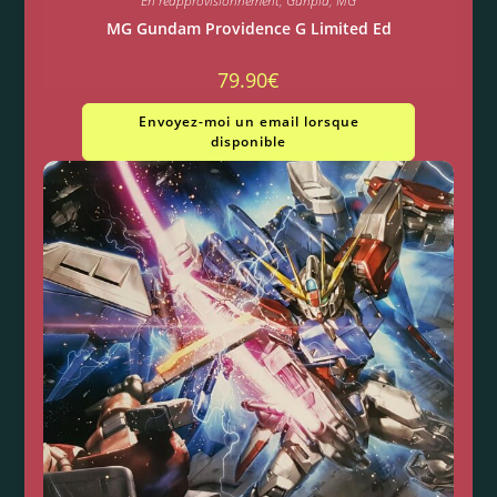
En réapprovisionnement
,
Gunpla
,
MG
MG Gundam Providence G Limited Ed
79.90
€
Envoyez-moi un email lorsque
disponible