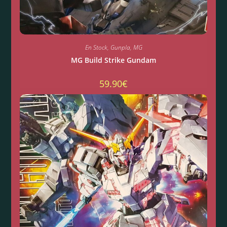
En Stock
,
Gunpla
,
MG
MG Build Strike Gundam
59.90
€