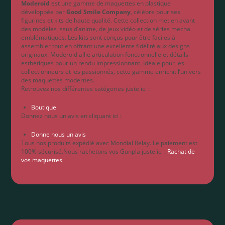
Moderoid
est une gamme de maquettes en plastique
développée par
Good Smile Company
, célèbre pour ses
figurines et kits de haute qualité. Cette collection met en avant
des modèles issus d’anime, de jeux vidéo et de séries mecha
emblématiques. Les kits sont conçus pour être faciles à
assembler tout en offrant une excellente fidélité aux designs
originaux. Moderoid allie articulation fonctionnelle et détails
esthétiques pour un rendu impressionnant. Idéale pour les
collectionneurs et les passionnés, cette gamme enrichit l’univers
des maquettes modernes.
Retrouvez nos différentes catégories juste ici :
Boutique
Donnez nous un avis en cliquant ici :
Donne nous un avis
Tous nos produits expédié avec Mondial Relay. Le paiement est
100% sécurisé.Nous rachetons vos Gunpla juste ici :
Rachat de
vos maquettes