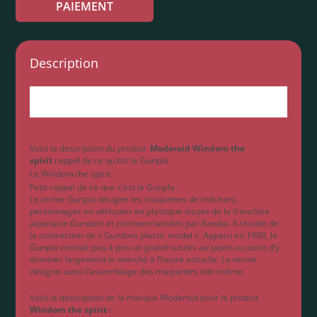
PAIEMENT
Description
Le Moderoid Windom the spirit des catégories Model
kit et Moderoid.
Voici la description du produit
Moderoid Windom the
spirit
rappel de ce qu’est le Gunpla.
Le Windom the spirit.
Petit rappel de ce que c’est le Gunpla :
Le terme Gunpla désigne les maquettes de méchant,
personnages ou véhicules en plastique issues de la franchise
japonaise Gundam et commercialisées par Bandai. Il résulte de
la contraction de « Gundam plastic model ». Apparu en 1980, le
Gunpla connaît peu à peu un grand succès au Japon au point d’y
dominer largement le marché à l’heure actuelle. Le terme
désigne aussi l’assemblage des maquettes elle-même.
Voici la description de la marque Moderoid pour le produit
Windom the spirit
: