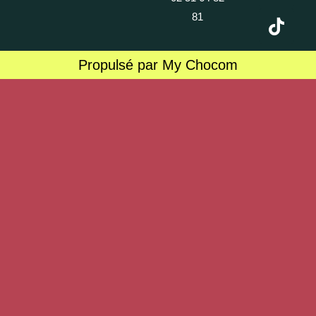
81
Propulsé par My Chocom