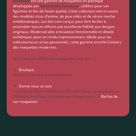
Moderoid
est une gamme de maquettes en plastique
développée par
Good Smile Company
, célèbre pour ses
figurines et kits de haute qualité. Cette collection met en avant
des modèles issus d’anime, de jeux vidéo et de séries mecha
emblématiques. Les kits sont conçus pour être faciles à
assembler tout en offrant une excellente fidélité aux designs
originaux. Moderoid allie articulation fonctionnelle et détails
esthétiques pour un rendu impressionnant. Idéale pour les
collectionneurs et les passionnés, cette gamme enrichit l’univers
des maquettes modernes.
Retrouvez nos différentes catégories juste ici :
Boutique
Donnez nous un avis en cliquant ici :
Donne nous un avis
Tous nos produits expédié avec Mondial Relay. Le paiement est
100% sécurisé.Nous rachetons vos Gunpla juste ici :
Rachat de
vos maquettes