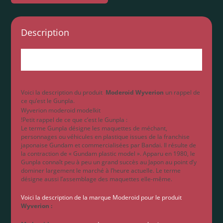
Description
Le Moderoid Wyverion fait partie des catégories
Model kit et Moderoid.
Voici la description du produit
Moderoid Wyverion
un rappel de
ce qu’est le Gunpla.
Wyverion moderoid modelkit
!Petit rappel de ce que c’est le Gunpla :
Le terme Gunpla désigne les maquettes de méchant,
personnages ou véhicules en plastique issues de la franchise
japonaise Gundam et commercialisées par Bandai. Il résulte de
la contraction de « Gundam plastic model ». Apparu en 1980, le
Gunpla connaît peu à peu un grand succès au Japon au point d’y
dominer largement le marché à l’heure actuelle. Le terme
désigne aussi l’assemblage des maquettes elle-même.
Voici la description de la marque Moderoid pour le produit
Wyverion
: