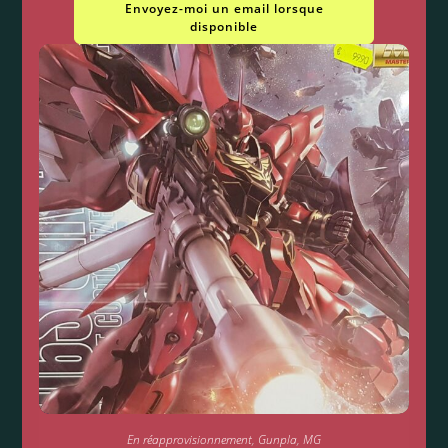
Envoyez-moi un email lorsque
disponible
En réapprovisionnement
,
Gunpla
,
MG