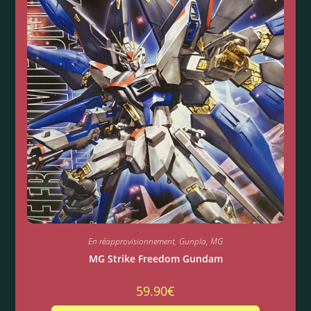
En réapprovisionnement
,
Gunpla
,
MG
MG Strike Freedom Gundam
59.90
€