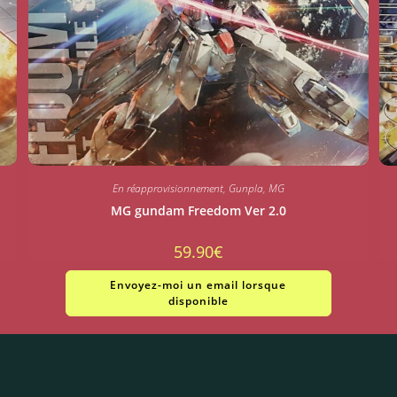
En réapprovisionnement
,
Gunpla
,
MG
MG gundam Freedom Ver 2.0
59.90
€
Envoyez-moi un email lorsque
disponible