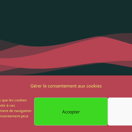
Liens utiles
Notre adres
Gérer le consentement aux cookies
2 Grande Rue
ons Légales et RGPD
s que les cookies
85 500 Les Herbie
ntir à ces
ions générales de vente
ement de navigation
Accepter
02 51 64 82 81
 consentement peut
on
Paiement sécurisé