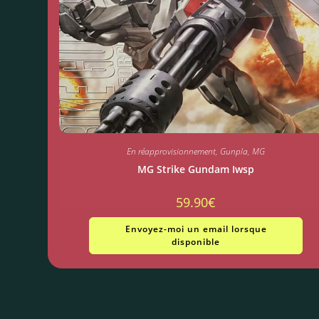
En réapprovisionnement
,
Gunpla
,
MG
MG Strike Gundam Iwsp
59.90
€
Envoyez-moi un email lorsque
disponible