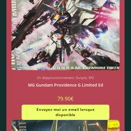
En réapprovisionnement
,
Gunpla
,
MG
MG Gundam Providence G Limited Ed
79.90
€
Envoyez-moi un email lorsque
disponible