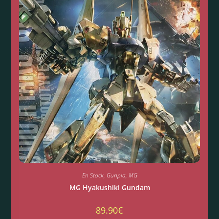
En Stock
,
Gunpla
,
MG
MG Hyakushiki Gundam
89.90
€