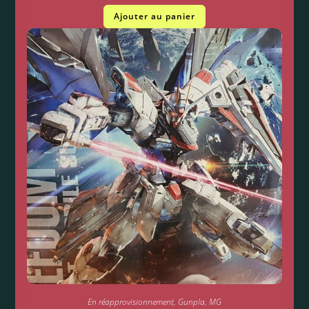
Ajouter au panier
En réapprovisionnement
,
Gunpla
,
MG