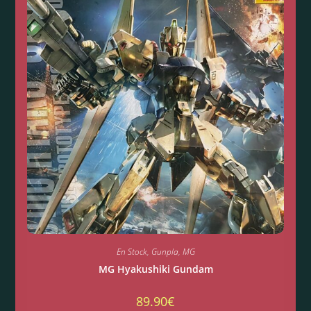
En Stock
,
Gunpla
,
MG
MG Hyakushiki Gundam
89.90
€