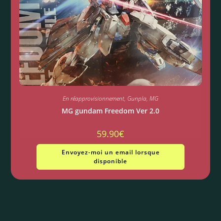
En réapprovisionnement
,
Gunpla
,
MG
MG gundam Freedom Ver 2.0
59.90
€
Envoyez-moi un email lorsque
disponible