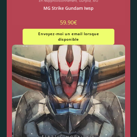
En réapprovisionnement
,
Gunpla
,
MG
MG Strike Gundam Iwsp
59.90
€
Envoyez-moi un email lorsque
disponible