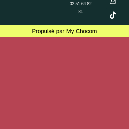
02 51 64 82
81
Propulsé par My Chocom