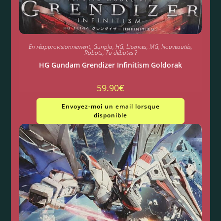
En réapprovisionnement
,
Gunpla
,
HG
,
Licences
,
MG
,
Nouveautés
,
Robots
,
Tu débutes ?
HG Gundam Grendizer Infinitism Goldorak
59.90
€
Envoyez-moi un email lorsque
disponible