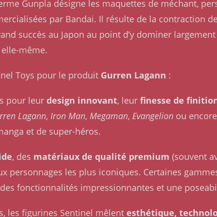
Le terme Gunpla désigne les maquettes de méchant, pe
rcialisées par Bandai. Il résulte de la contraction 
rand succès au Japon au point d’y dominer largement l
 elle-même.
tinel Toys pour le produit
Gurren Lagann
:
s pour leur
design innovant
, leur
finesse de finitio
rren Lagann
,
Iron Man
,
Megaman
,
Evangelion
ou encor
manga et de super-héros.
ide
, des
matériaux de qualité premium
(souvent av
ux personnages les plus iconiques. Certaines gamm
des fonctionnalités impressionnantes et une poseabil
s, les figurines Sentinel mêlent
esthétique, technolo