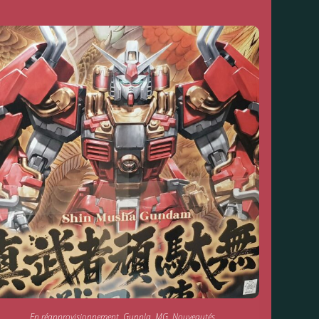
En réapprovisionnement
,
Gunpla
,
MG
,
Nouveautés