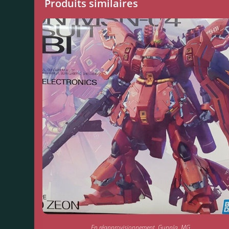
Produits similaires
En réapprovisionnement
,
Gunpla
,
MG