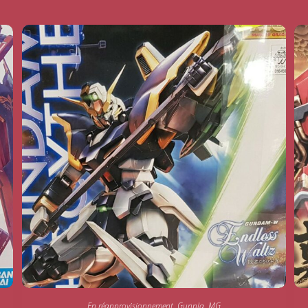
En réapprovisionnement
,
Gunpla
,
MG