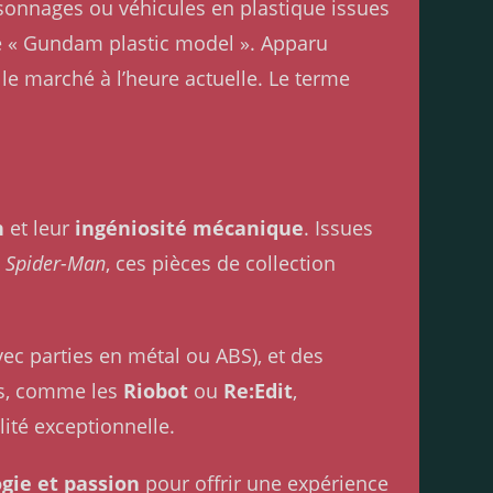
rsonnages ou véhicules en plastique issues
de « Gundam plastic model ». Apparu
e marché à l’heure actuelle. Le terme
n
et leur
ingéniosité mécanique
. Issues
e
Spider-Man
, ces pièces de collection
ec parties en métal ou ABS), et des
es, comme les
Riobot
ou
Re:Edit
,
ité exceptionnelle.
gie et passion
pour offrir une expérience