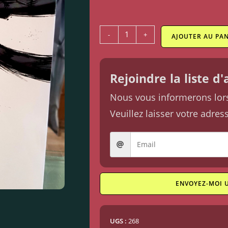
-
+
AJOUTER AU PAN
Rejoindre la liste d
Nous vous informerons lorsq
Veuillez laisser votre adres
ENVOYEZ-MOI 
UGS :
268