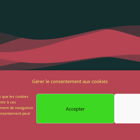
Liens utiles
Notre adres
Gérer le consentement aux cookies
2 Grande Rue
ons Légales et RGPD
s que les cookies
85 500 Les Herbie
ntir à ces
ions générales de vente
ement de navigation
Accepter
02 51 64 82 81
 consentement peut
on
Paiement sécurisé