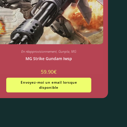
En réapprovisionnement
,
Gunpla
,
MG
MG Strike Gundam Iwsp
59.90
€
Envoyez-moi un email lorsque
disponible