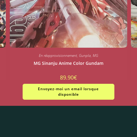
En réapprovisionnement
,
Gunpla
,
MG
MG Sinanju Anime Color Gundam
89.90
€
Envoyez-moi un email lorsque
disponible