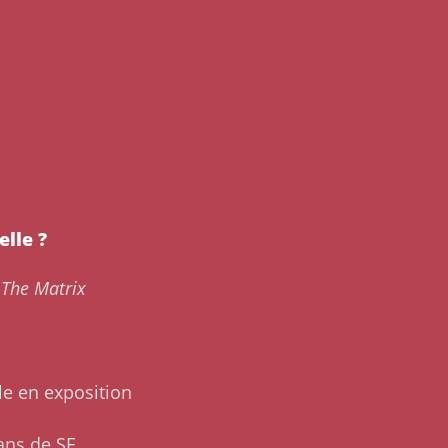
elle ?
s
The Matrix
le en exposition
fans de SF