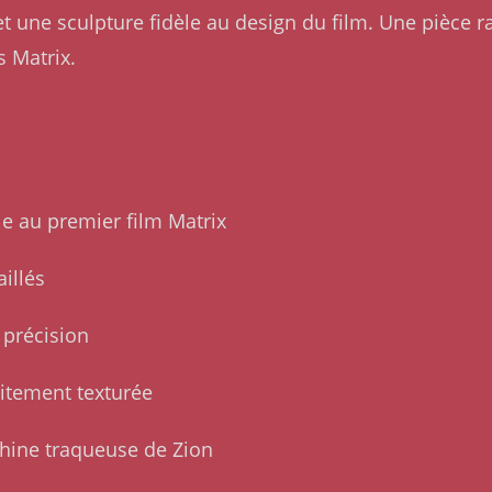
et une sculpture fidèle au design du film. Une pièce r
s Matrix.
le au premier film Matrix
illés
 précision
aitement texturée
ine traqueuse de Zion