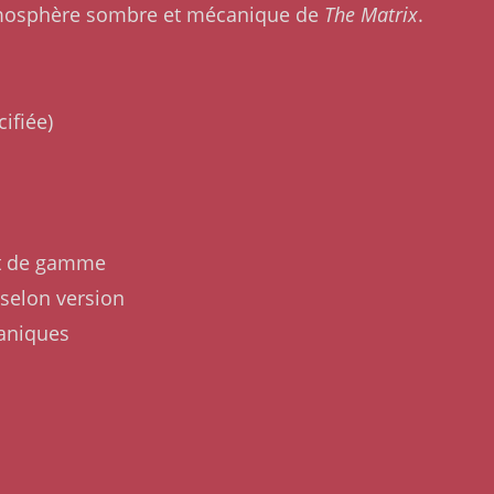
atmosphère sombre et mécanique de
The Matrix
.
ifiée)
ut de gamme
selon version
aniques