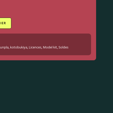
IER
unpla
,
kotobukiya
,
Licences
,
Model kit
,
Soldes