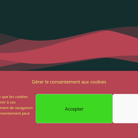
Liens utiles
Notre adres
Gérer le consentement aux cookies
2 Grande Rue
ons Légales et RGPD
85 500 Les Herbie
s que les cookies
ntir à ces
ions générales de vente
ement de navigation
Accepter
02 51 64 82 81
 consentement peut
on
Paiement sécurisé