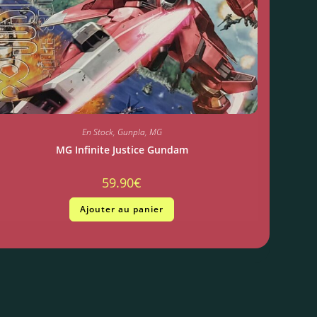
En Stock
,
Gunpla
,
MG
MG Infinite Justice Gundam
59.90
€
Ajouter au panier