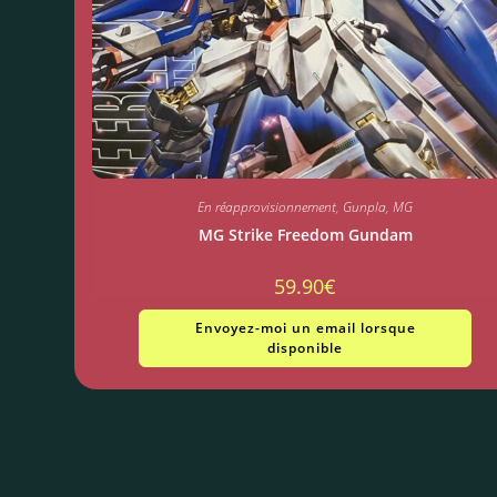
En réapprovisionnement
,
Gunpla
,
MG
MG Strike Freedom Gundam
59.90
€
Envoyez-moi un email lorsque
disponible