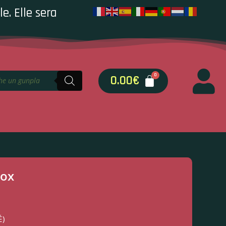
e. Elle sera
0.00
€
fox
É)