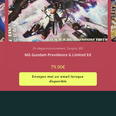
En réapprovisionnement
,
Gunpla
,
MG
MG Gundam Providence G Limited Ed
79.90
€
Envoyez-moi un email lorsque
disponible