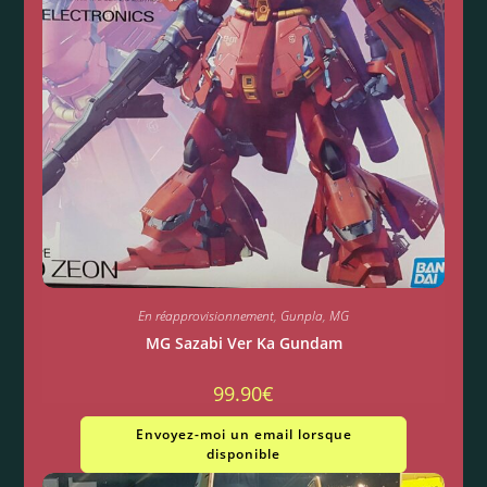
En réapprovisionnement
,
Gunpla
,
MG
MG Sazabi Ver Ka Gundam
99.90
€
Envoyez-moi un email lorsque
disponible