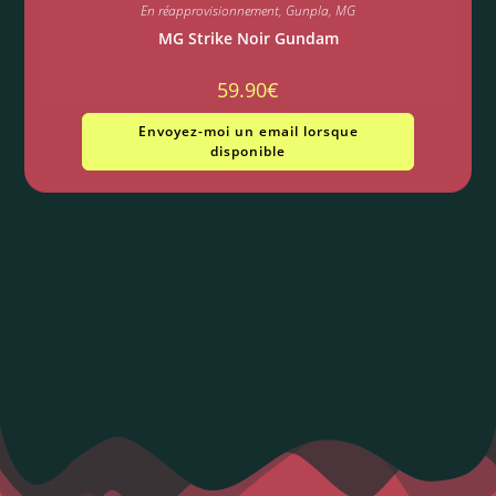
En réapprovisionnement
,
Gunpla
,
MG
MG Strike Noir Gundam
59.90
€
Envoyez-moi un email lorsque
disponible