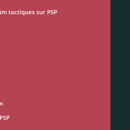
am tactiques sur PSP
le
.
 PSP