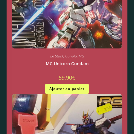
En Stock
,
Gunpla
,
MG
MG Unicorn Gundam
59.90
€
Ajouter au panier