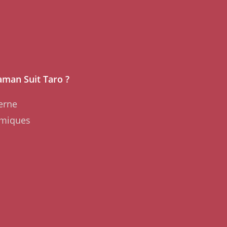
aman Suit Taro ?
erne
amiques