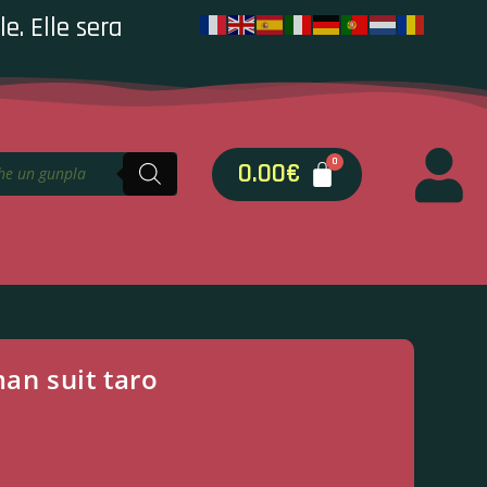
e. Elle sera
0.00
€
man suit taro