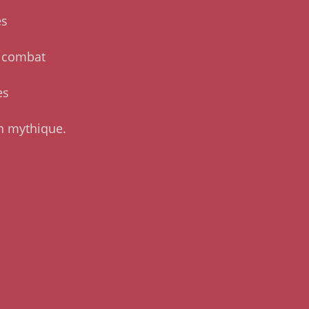
es
e combat
es
n mythique.