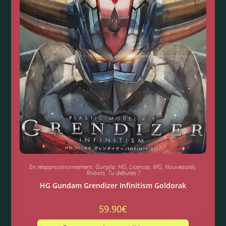
En réapprovisionnement
,
Gunpla
,
HG
,
Licences
,
MG
,
Nouveautés
,
Robots
,
Tu débutes ?
HG Gundam Grendizer Infinitism Goldorak
59.90
€