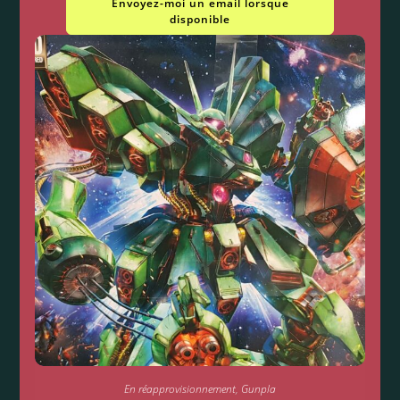
Envoyez-moi un email lorsque
disponible
En réapprovisionnement
,
Gunpla