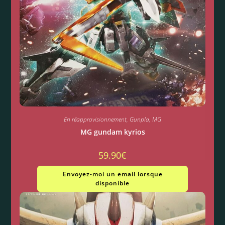
En réapprovisionnement
,
Gunpla
,
MG
MG gundam kyrios
59.90
€
Envoyez-moi un email lorsque
disponible