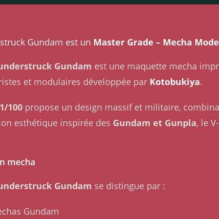
rstruck Gundam est un
Master Grade – Mecha Model
hunderstruck Gundam
est une maquette mecha impre
istes et modulaires développée par
Kotobukiya
.
1/100
propose un design massif et militaire, combina
son esthétique inspirée des
Gundam et Gunpla
, le 
en mecha
hunderstruck Gundam
se distingue par :
 mechas Gundam