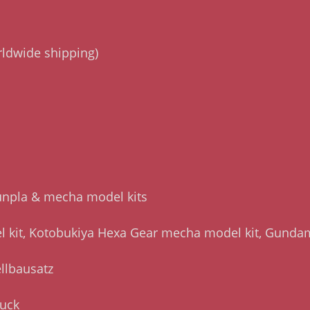
rldwide shipping)
Gunpla & mecha model kits
kit, Kotobukiya Hexa Gear mecha model kit, Gundam 
llbausatz
uck