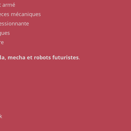
t armé
ièces mécaniques
essionnante
ques
re
a, mecha et robots futuristes
.
k