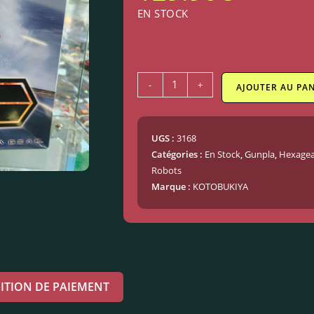
EN STOCK
-
+
AJOUTER AU PAN
UGS :
3168
Catégories :
En Stock
,
Gunpla
,
Hexagea
Robots
Marque :
KOTOBUKIYA
ITION DE PAIEMENT