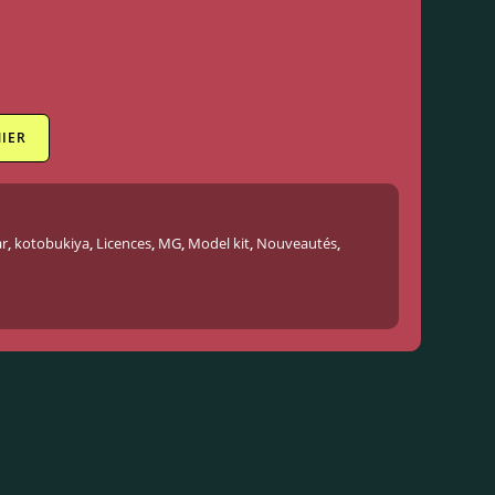
IER
r
,
kotobukiya
,
Licences
,
MG
,
Model kit
,
Nouveautés
,