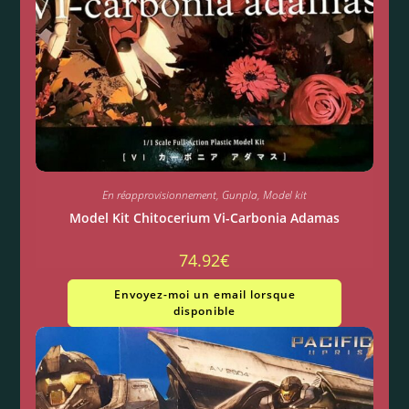
En réapprovisionnement
,
Gunpla
,
Model kit
Model Kit Chitocerium Vi-Carbonia Adamas
74.92
€
Envoyez-moi un email lorsque
disponible