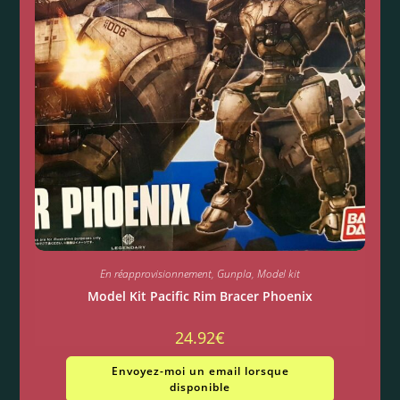
En réapprovisionnement
,
Gunpla
,
Model kit
Model Kit Pacific Rim Bracer Phoenix
24.92
€
Envoyez-moi un email lorsque
disponible