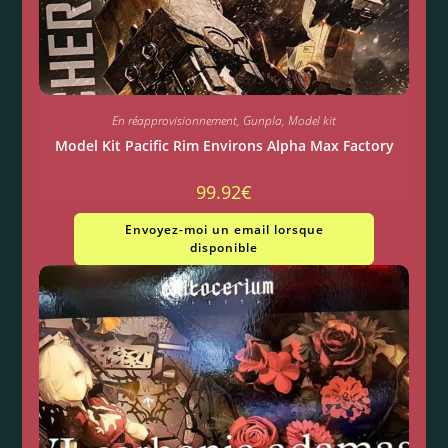
En réapprovisionnement
,
Gunpla
,
Model kit
Model Kit Pacific Rim Environs Alpha Max Factory
99.92
€
Envoyez-moi un email lorsque
disponible