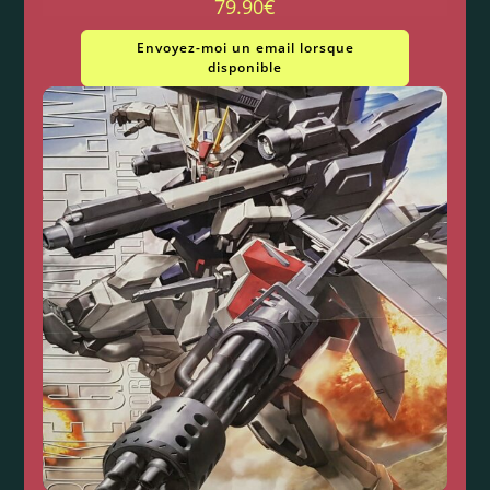
79.90
€
Envoyez-moi un email lorsque
disponible