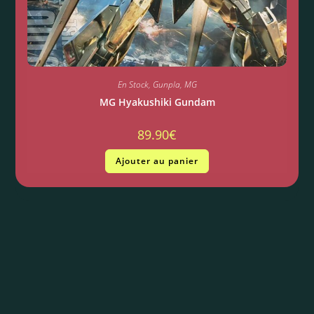
En Stock
,
Gunpla
,
MG
MG Hyakushiki Gundam
89.90
€
Ajouter au panier