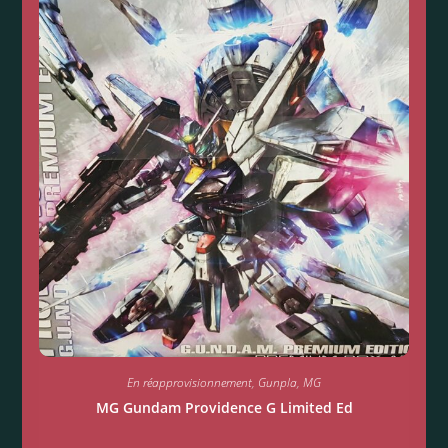
En réapprovisionnement
,
Gunpla
,
MG
MG Gundam Providence G Limited Ed