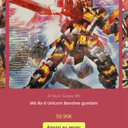
En Stock
,
Gunpla
,
MG
MG Rx-0 Unicorn Banshee gundam
59.90
€
Ajouter au panier