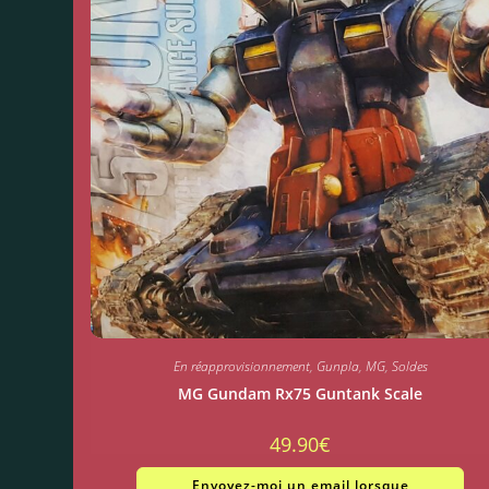
En réapprovisionnement
,
Gunpla
,
MG
,
Soldes
MG Gundam Rx75 Guntank Scale
49.90
€
Envoyez-moi un email lorsque