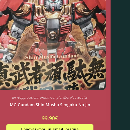
En réapprovisionnement
,
Gunpla
,
MG
,
Nouveautés
MG Gundam Shin Musha Sengoku No Jin
99.90
€
Envoyez-moi un email lorsque