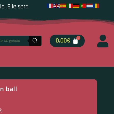
e. Elle sera
0.00
€
n ball
É)