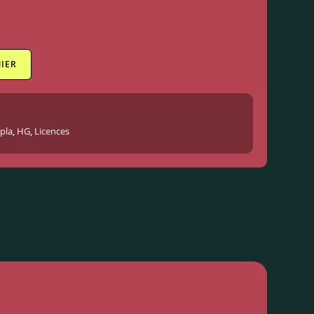
IER
pla
,
HG
,
Licences