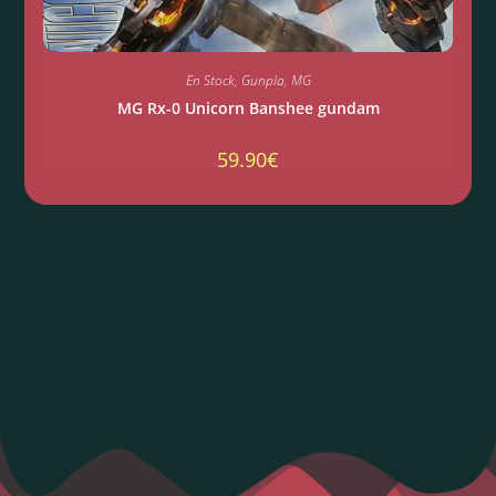
En Stock
,
Gunpla
,
MG
MG Rx-0 Unicorn Banshee gundam
59.90
€