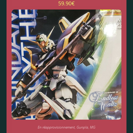
59.90
€
En réapprovisionnement
,
Gunpla
,
MG