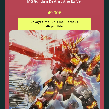
MG Gundam Deathscythe Ew Ver
49.90
€
Envoyez-moi un email lorsque
disponible