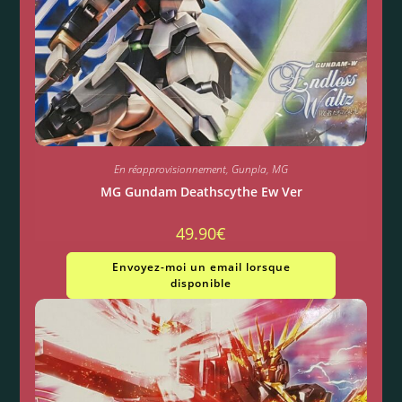
En réapprovisionnement
,
Gunpla
,
MG
MG Gundam Deathscythe Ew Ver
49.90
€
Envoyez-moi un email lorsque
disponible