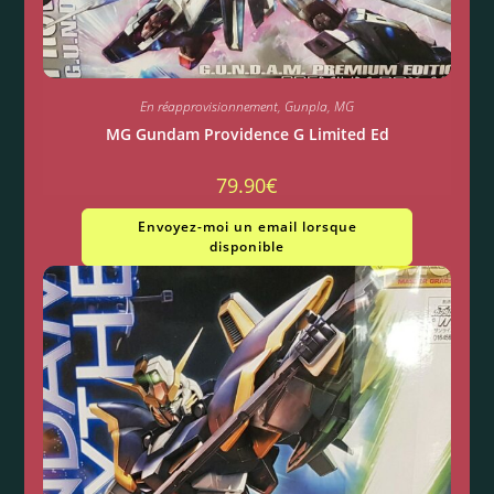
En réapprovisionnement
,
Gunpla
,
MG
MG Gundam Providence G Limited Ed
79.90
€
Envoyez-moi un email lorsque
disponible