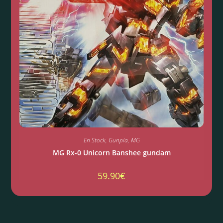
En Stock
,
Gunpla
,
MG
MG Rx-0 Unicorn Banshee gundam
59.90
€