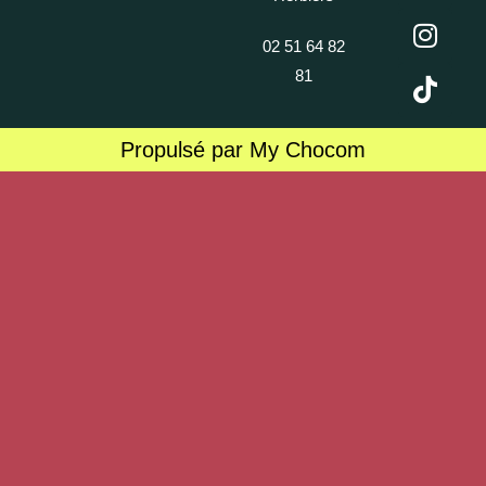
02 51 64 82
81
Propulsé par My Chocom