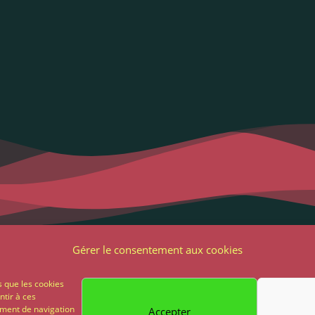
Liens utiles
Notre adres
Gérer le consentement aux cookies
2 Grande Rue
ons Légales et RGPD
s que les cookies
85 500 Les Herbie
ntir à ces
ions générales de vente
ement de navigation
Accepter