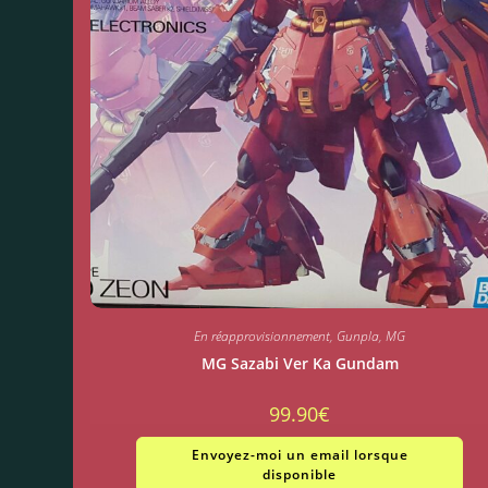
En réapprovisionnement
,
Gunpla
,
MG
MG Sazabi Ver Ka Gundam
99.90
€
Envoyez-moi un email lorsque
disponible