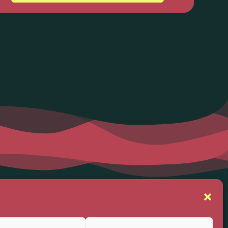
se
Suivez-nous
rs