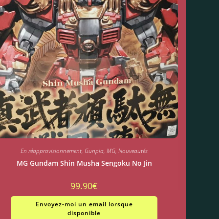
En réapprovisionnement
,
Gunpla
,
MG
,
Nouveautés
MG Gundam Shin Musha Sengoku No Jin
99.90
€
Envoyez-moi un email lorsque
disponible