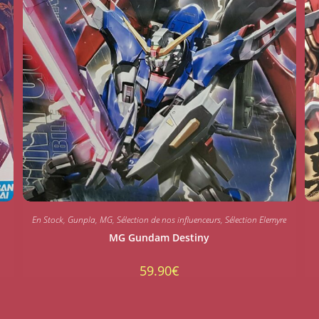
En Stock
,
Gunpla
,
MG
,
Sélection de nos influenceurs
,
Sélection Elemyre
MG Gundam Destiny
59.90
€