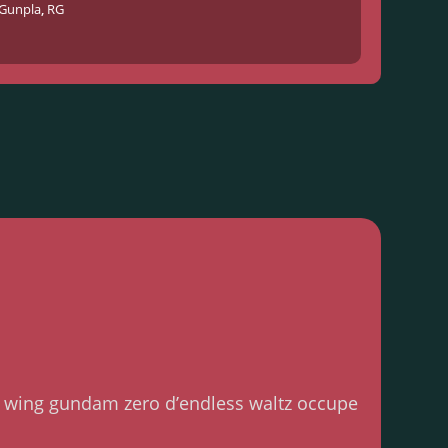
Gunpla
,
RG
que wing gundam zero d’endless waltz occupe