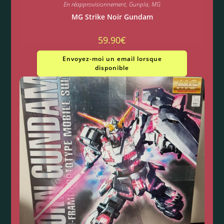
En réapprovisionnement
,
Gunpla
,
MG
MG Strike Noir Gundam
59.90
€
Envoyez-moi un email lorsque
disponible