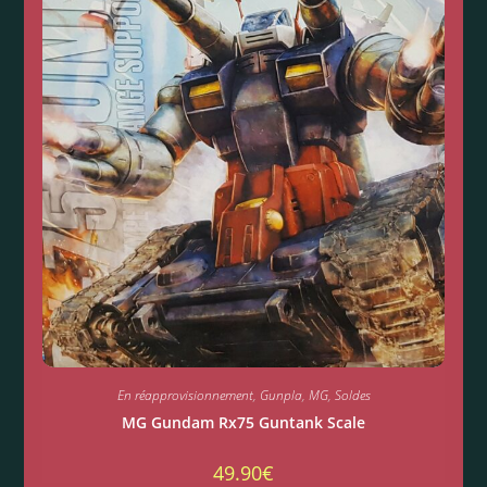
En réapprovisionnement
,
Gunpla
,
MG
,
Soldes
MG Gundam Rx75 Guntank Scale
49.90
€