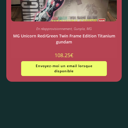
En réapprovisionnement
,
Gunpla
,
MG
MG Unicorn Red/Green Twin Frame Edition Titanium
gundam
108.25
€
Envoyez-moi un email lorsque
disponible