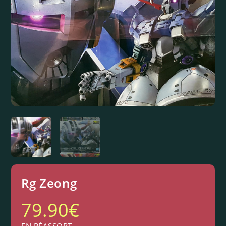
Rg Zeong
79.90
€