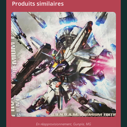
Produits similaires
En réapprovisionnement
,
Gunpla
,
MG