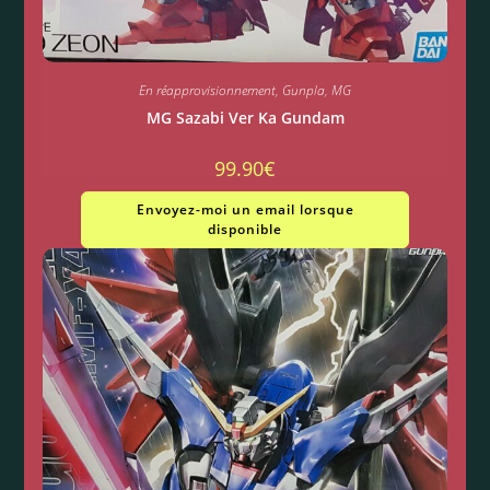
En réapprovisionnement
,
Gunpla
,
MG
MG Sazabi Ver Ka Gundam
99.90
€
Envoyez-moi un email lorsque
disponible