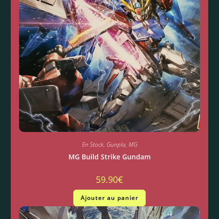
En Stock
,
Gunpla
,
MG
MG Build Strike Gundam
59.90
€
Ajouter au panier