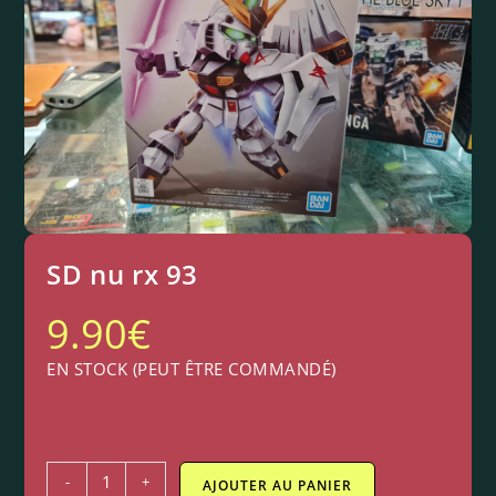
SD nu rx 93
9.90
€
EN STOCK (PEUT ÊTRE COMMANDÉ)
-
+
AJOUTER AU PANIER