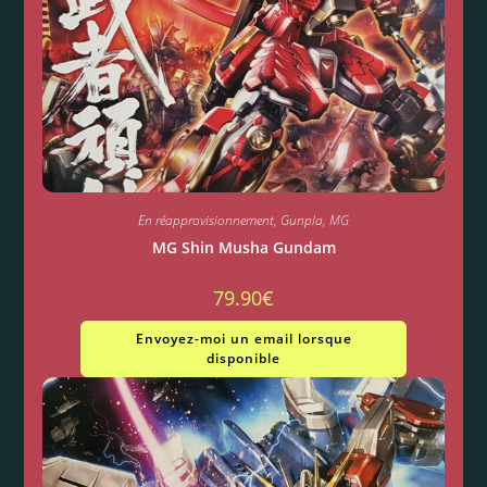
En réapprovisionnement
,
Gunpla
,
MG
MG Shin Musha Gundam
79.90
€
Envoyez-moi un email lorsque
disponible