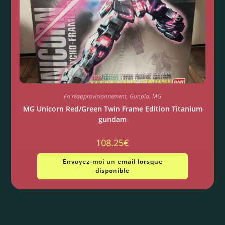
En réapprovisionnement
,
Gunpla
,
MG
MG Unicorn Red/Green Twin Frame Edition Titanium
gundam
108.25
€
Envoyez-moi un email lorsque
disponible