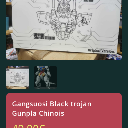
Gangsuosi Black trojan
Gunpla Chinois