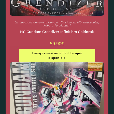
En réapprovisionnement
,
Gunpla
,
HG
,
Licences
,
MG
,
Nouveautés
,
Robots
,
Tu débutes ?
HG Gundam Grendizer Infinitism Goldorak
59.90
€
Envoyez-moi un email lorsque
disponible