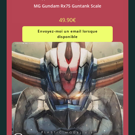
MG Gundam Rx75 Guntank Scale
49.90
€
Envoyez-moi un email lorsque
disponible