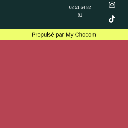
02 51 64 82
81
Propulsé par My Chocom