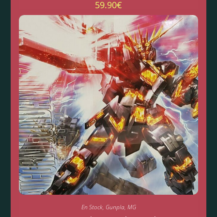
59.90
€
En Stock
,
Gunpla
,
MG