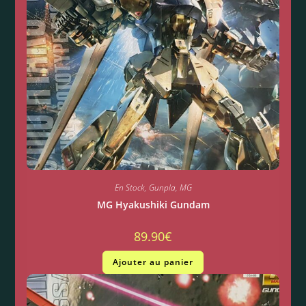
En Stock
,
Gunpla
,
MG
MG Hyakushiki Gundam
89.90
€
Ajouter au panier