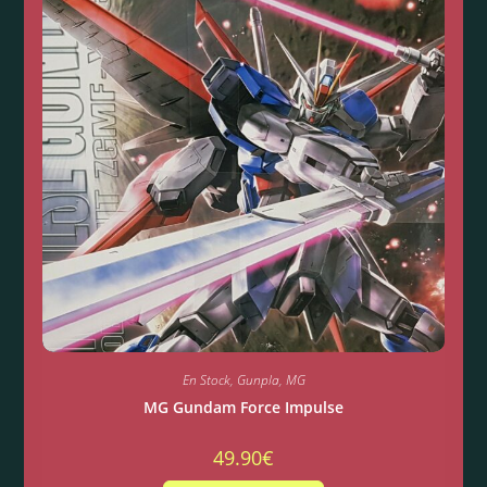
En Stock
,
Gunpla
,
MG
MG Gundam Force Impulse
49.90
€