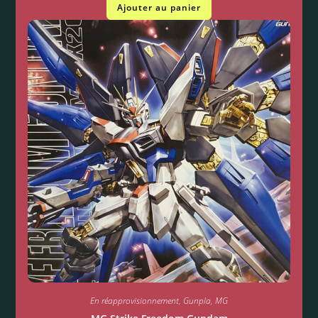
Ajouter au panier
En réapprovisionnement
,
Gunpla
,
MG