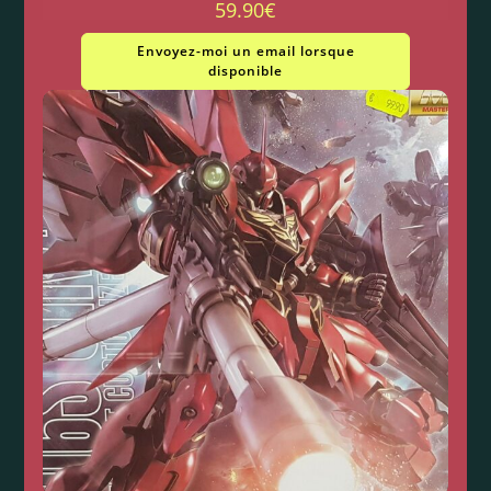
59.90
€
Envoyez-moi un email lorsque
disponible