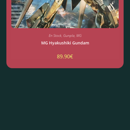
En Stock
,
Gunpla
,
MG
MG Hyakushiki Gundam
89.90
€