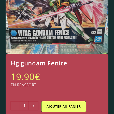
Hg gundam Fenice
19.90
€
EN RÉASSORT
-
+
AJOUTER AU PANIER