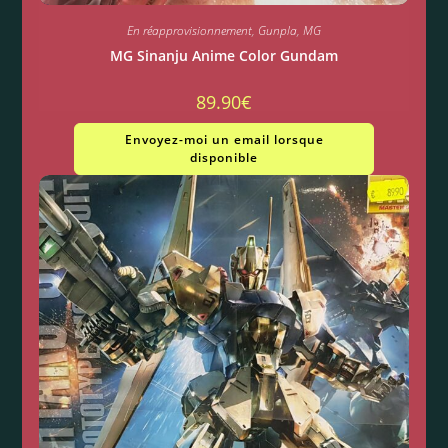
En réapprovisionnement
,
Gunpla
,
MG
MG Sinanju Anime Color Gundam
89.90
€
Envoyez-moi un email lorsque
disponible