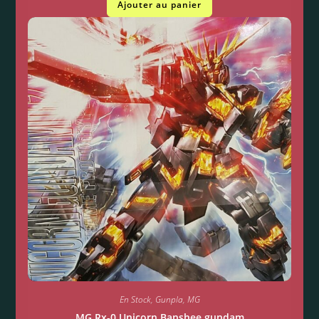
Ajouter au panier
En Stock
,
Gunpla
,
MG
MG Rx-0 Unicorn Banshee gundam