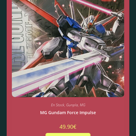
En Stock
,
Gunpla
,
MG
MG Gundam Force Impulse
49.90
€