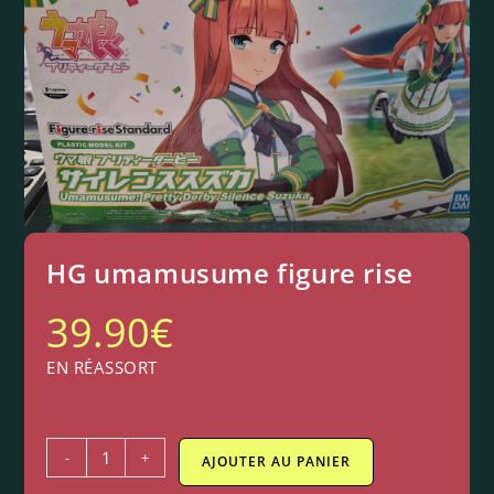
HG umamusume figure rise
39.90
€
EN RÉASSORT
-
+
AJOUTER AU PANIER