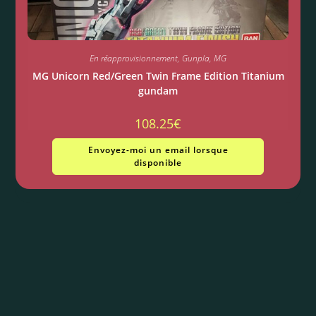
En réapprovisionnement
,
Gunpla
,
MG
MG Unicorn Red/Green Twin Frame Edition Titanium
gundam
108.25
€
Envoyez-moi un email lorsque
disponible