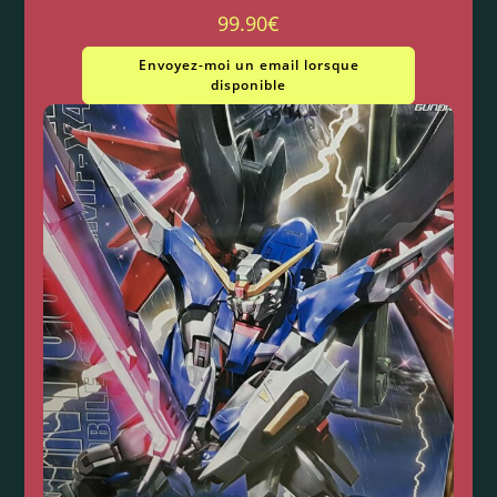
99.90
€
Envoyez-moi un email lorsque
disponible