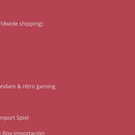
rldwide shipping)
Gundam & rétro gaming
port Spiel
 Boy importación